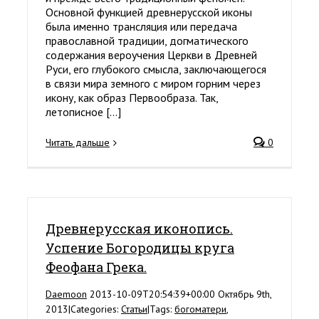
Основной функцией древнерусской иконы
была именно трансляция или передача
православной традиции, догматического
содержания вероучения Церкви в Древней
Руси, его глубокого смысла, заключающегося
в связи мира земного с миром горним через
икону, как образ Первообраза. Так,
летописное [...]
Читать дальше
0
Древнерусская иконопись.
Успение Богородицы круга
Феофана Грека.
Daemoon
2013-10-09T20:54:39+00:00
Октябрь 9th,
2013
|
Categories:
Статьи
|
Tags:
богоматери
,