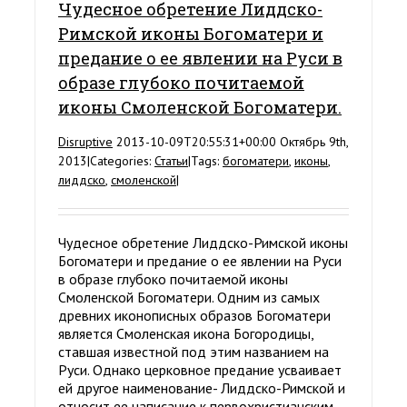
Чудесное обретение Лиддско-
Римской иконы Богоматери и
предание о ее явлении на Руси в
образе глубоко почитаемой
иконы Смоленской Богоматери.
Disruptive
2013-10-09T20:55:31+00:00
Октябрь 9th,
2013
|
Categories:
Статьи
|
Tags:
богоматери
,
иконы
,
лиддско
,
смоленской
|
Чудесное обретение Лиддско-Римской иконы
Богоматери и предание о ее явлении на Руси
в образе глубоко почитаемой иконы
Смоленской Богоматери. Одним из самых
древних иконописных образов Богоматери
является Смоленская икона Богородицы,
ставшая известной под этим названием на
Руси. Однако церковное предание усваивает
ей другое наименование- Лиддско-Римской и
относит ее написание к первохристианским