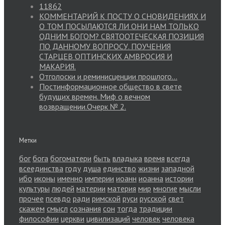
11862
КОММЕНТАРИЙ К ПОСТУ О СНОВИДЕНИЯХ И
О ТОМ ПОСЫЛАЮТСЯ ЛИ ОНИ НАМ ТОЛЬКО
ОДНИМ БОГОМ? СВЯТООТЕЧЕСКАЯ ПОЗИЦИЯ
ПО ДАННОМУ ВОПРОСУ. ПОУЧЕНИЯ
СТАРЦЕВ ОПТИНСКИХ АМВРОСИЯ И
МАКАРИЯ.
Отголоски и реминисценции прошлого…
Постинформационное общество в свете
будущих времен. Миф о вечном
возвращении.Очерк № 2.
Метки
бог
бога
богоматери
быть
владыка
время
всегда
всеединства
году
душа
единство
жизни
западной
ибо
иконы
именно
империи
иоанн
иоанна
истории
культуры
людей
материи
материя
мир
многие
мысли
прочее
псевдо
ради
римской
руси
русской
свет
скажем
смысл
сознания
сон
тогда
традиции
философии
церкви
цивилизаций
человек
человека