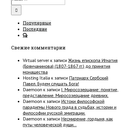
Популярные
Последние
Свежие комментарии
Virtual server
к записи
Жизнь епископа Игнатия
(Брянчанинова) (1807-1867 гг.) до принятия
монашества
Hosting Italia
к записи
Патриарх Сербский
Павел. Будем слушать Бога!
Daemoon
к записи
I. Миросозерцание: понятие,
представление. Миросозерцание древних.
Daemoon
к записи
Истоки философской
парадигмы Нового града в судьбах, истории и
философии русской эмиграции.
Daemoon
к записи
Несмирение, гордыня, как
путы человеческой души…